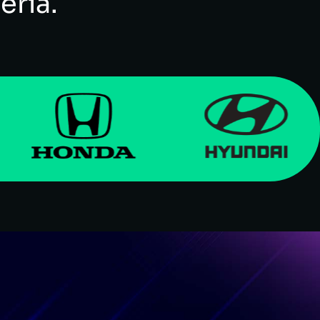
ería.