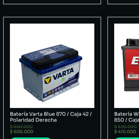
Batería Varta Blue 870 / Caja 42 /
Batería W
Polaridad Derecha
850 / Caj
$
560.000
$
520.000
$
500.000
$
410.000