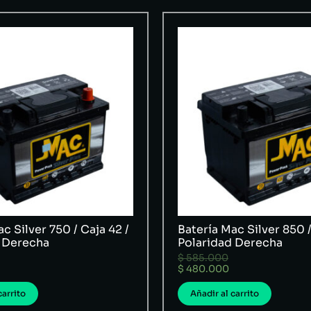
c Silver 750 / Caja 42 /
Batería Mac Silver 850 /
 Derecha
Polaridad Derecha
$
585.000
$
480.000
carrito
Añadir al carrito