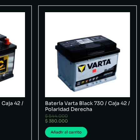
 Caja 42 /
Batería Varta Black 730 / Caja 42 /
Polaridad Derecha
$
544.000
$
380.000
Añadir al carrito