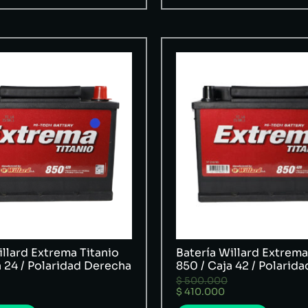
illard Extrema Titanio
Batería Willard Extrema
a 24 / Polaridad Derecha
850 / Caja 42 / Polarid
$
500.000
$
410.000