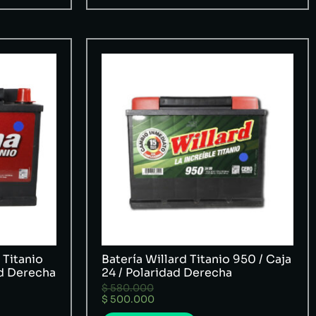
 Titanio
Batería Willard Titanio 950 / Caja
ad Derecha
24 / Polaridad Derecha
$
580.000
$
500.000