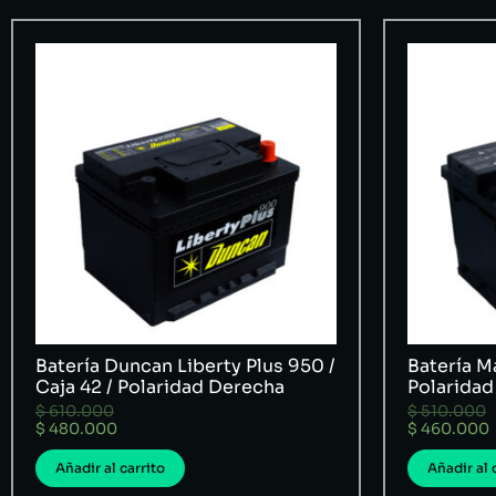
Batería Duncan Liberty Plus 950 /
Batería Ma
Caja 42 / Polaridad Derecha
Polaridad
$
610.000
$
510.000
$
480.000
$
460.000
Añadir al carrito
Añadir al 