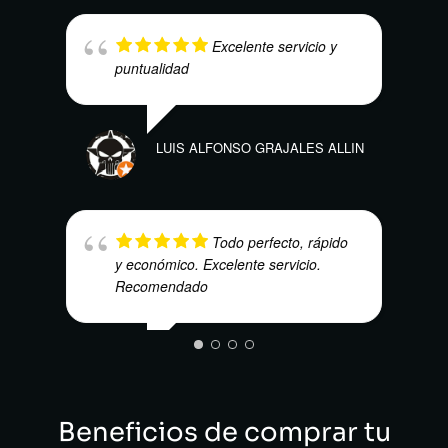
Excelente servicio y
puntualidad
LILI
LUIS ALFONSO GRAJALES ALLIN
Todo perfecto, rápido
JUAN
y económico. Excelente servicio.
Recomendado
CARLOS ALBERTO ROCA M'C.
Beneficios de comprar tu