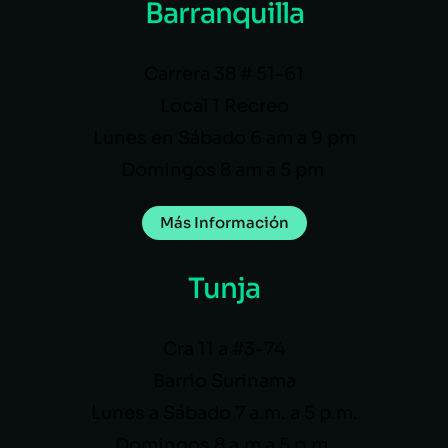
Barranquilla
Carrera 38 # 51-61
Local 1 Recreo
Lunes en Sábado 6 am a 9 pm
Domingos 8 am a 5 pm
Más Información
Tunja
Cra 11 a #3-74
Barrio Surinama
Lunes a Sábado 7 a.m. a 5 p.m.
Domingos 8 a.m a 5 p.m.