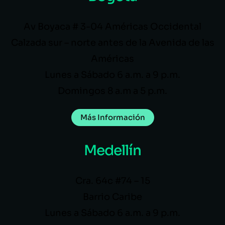
Av Boyaca # 3-04 Américas Occidental
Calzada sur – norte antes de la Avenida de las
Américas
Lunes a Sábado 6 a.m. a 9 p.m.
Domingos 8 a.m a 5 p.m.
Más Información
Medellín
Cra. 64c #74 – 15
Barrio Caribe
Lunes a Sábado 6 a.m. a 9 p.m.