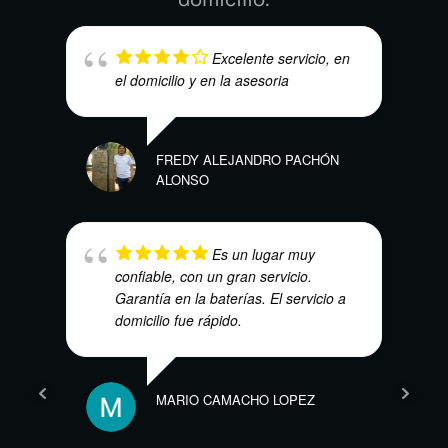
Excelente servicio, en
el domicilio y en la asesoria
FREDY ALEJANDRO PACHÓN
ALONSO
EBA
Es un lugar muy
confiable, con un gran servicio.
Garantía en la baterías. El servicio a
domicilio fue rápido.
CRIS
MARIO CAMACHO LOPEZ