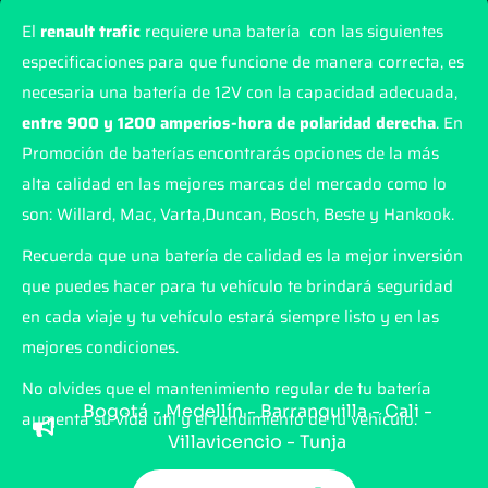
El
renault trafic
requiere una batería con las siguientes
especificaciones para que funcione de manera correcta, es
necesaria una batería de 12V con la capacidad adecuada,
entre 900 y 1200 amperios-hora de polaridad derecha
. En
Promoción de baterías encontrarás opciones de la más
alta calidad en las mejores marcas del mercado como lo
son: Willard, Mac, Varta,Duncan, Bosch, Beste y Hankook.
Recuerda que una batería de calidad es la mejor inversión
que puedes hacer para tu vehículo te brindará seguridad
en cada viaje y tu vehículo estará siempre listo y en las
mejores condiciones.
No olvides que el mantenimiento regular de tu batería
Bogotá - Medellín - Barranquilla - Cali -
aumenta su vida útil y el rendimiento de tu vehículo.
Villavicencio - Tunja