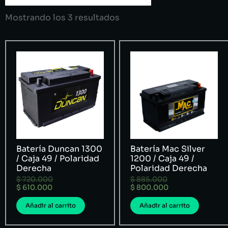
Mostrando los 3 resultados
Batería Duncan 1300
Batería Mac Silver
/ Caja 49 / Polaridad
1200 / Caja 49 /
Derecha
Polaridad Derecha
$
720.000
$
885.000
$
610.000
$
800.000
Añadir al carrito
Añadir al carrito