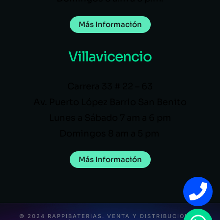
Más Información
Villavicencio
Carrera 33 # 22 – 63
Av. Puerto López Barrio San Benito
Lunes a Sábado 7 am a 6 pm
Domingos 8 am a 5 pm
Más Información
© 2024 RAPPIBATERIAS. VENTA Y DISTRIBUCIÓN DE