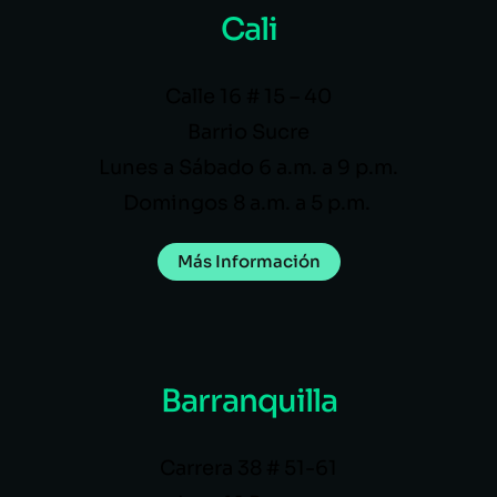
Cali
Calle 16 # 15 – 40
Barrio Sucre
Lunes a Sábado 6 a.m. a 9 p.m.
Domingos 8 a.m. a 5 p.m.
Más Información
Barranquilla
Carrera 38 # 51-61