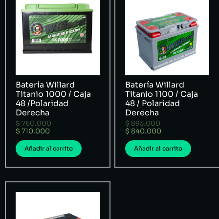
Batería Willard
Batería Willard
Titanio 1000 / Caja
Titanio 1100 / Caja
48 /Polaridad
48 / Polaridad
Derecha
Derecha
$
760.000
$
893.000
$
710.000
$
840.000
Añadir al carrito
Añadir al carrito