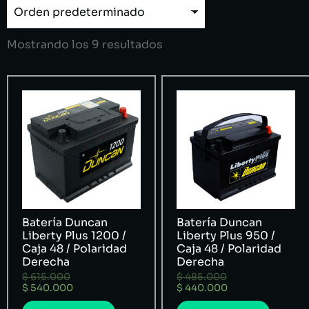
Mostrando los 9 resultados
Batería Duncan
Batería Duncan
Liberty Plus 1200 /
Liberty Plus 950 /
Caja 48 / Polaridad
Caja 48 / Polaridad
Derecha
Derecha
$
615.000
$
485.000
$
540.000
$
440.000