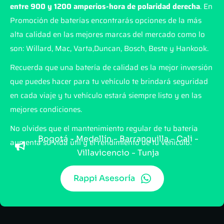
entre 900 y 1200 amperios-hora de polaridad derecha
. En
Promoción de baterías encontrarás opciones de la más
alta calidad en las mejores marcas del mercado como lo
son: Willard, Mac, Varta,Duncan, Bosch, Beste y Hankook.
Recuerda que una batería de calidad es la mejor inversión
que puedes hacer para tu vehículo te brindará seguridad
en cada viaje y tu vehículo estará siempre listo y en las
mejores condiciones.
No olvides que el mantenimiento regular de tu batería
Bogotá - Medellín - Barranquilla - Cali -
aumenta su vida útil y el rendimiento de tu vehículo.
Villavicencio - Tunja
Rappi Asesoría