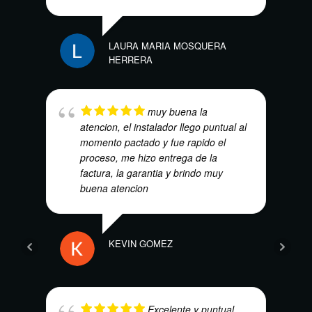
LAURA MARIA MOSQUERA
HERRERA
ANDR
muy buena la
atencion, el instalador llego puntual al
momento pactado y fue rapido el
proceso, me hizo entrega de la
factura, la garantia y brindo muy
buena atencion
EBA
KEVIN GOMEZ
Excelente y puntual