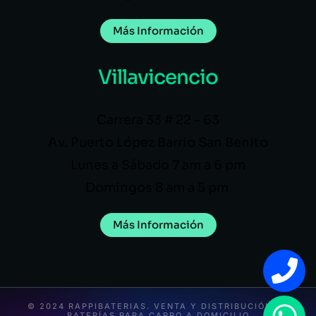
Más Información
Villavicencio
Carrera 33 # 22 – 63
Av. Puerto López Barrio San Benito
Lunes a Sábado 7 am a 6 pm
Domingos 8 am a 5 pm
Más Información
© 2024 RAPPIBATERIAS. VENTA Y DISTRIBUCIÓN DE
BATERÍAS PARA CARRO A DOMICILIO