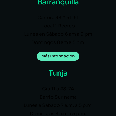
Barranquilla
Carrera 38 # 51-61
Local 1 Recreo
Lunes en Sábado 6 am a 9 pm
Domingos 8 am a 5 pm
Más Información
Tunja
Cra 11 a #3-74
Barrio Surinama
Lunes a Sábado 7 a.m. a 5 p.m.
Domingos 8 a.m a 5 p.m.