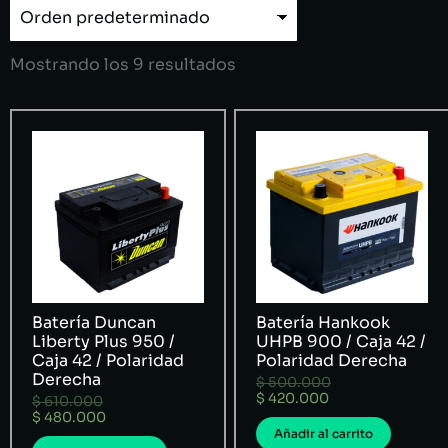
Mostrando los 9 resultados
Batería Duncan
Batería Hankook
Liberty Plus 950 /
UHPB 900 / Caja 42 /
Caja 42 / Polaridad
Polaridad Derecha
Derecha
$
500.000
$
420.000
$
610.000
$
480.000
Añadir al carrito