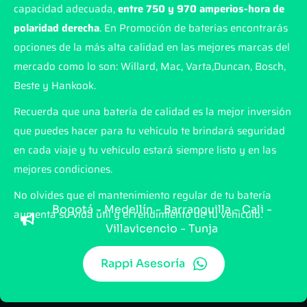
capacidad adecuada,
entre 750 y 970 amperios-hora de
polaridad derecha
. En Promoción de baterías encontrarás
opciones de la más alta calidad en las mejores marcas del
mercado como lo son: Willard, Mac, Varta,Duncan, Bosch,
Beste y Hankook.
Recuerda que una batería de calidad es la mejor inversión
que puedes hacer para tu vehículo te brindará seguridad
en cada viaje y tu vehículo estará siempre listo y en las
mejores condiciones.
No olvides que el mantenimiento regular de tu batería
Bogotá - Medellín - Barranquilla - Cali -
aumenta su vida útil y el rendimiento de tu vehículo.
Villavicencio - Tunja
Rappi Asesoría