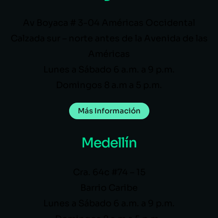
Av Boyaca # 3-04 Américas Occidental
Calzada sur – norte antes de la Avenida de las
Américas
Lunes a Sábado 6 a.m. a 9 p.m.
Domingos 8 a.m a 5 p.m.
Más Información
Medellín
Cra. 64c #74 – 15
Barrio Caribe
Lunes a Sábado 6 a.m. a 9 p.m.