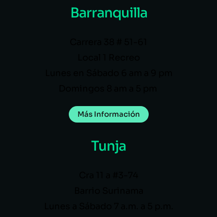
Barranquilla
Carrera 38 # 51-61
Local 1 Recreo
Lunes en Sábado 6 am a 9 pm
Domingos 8 am a 5 pm
Más Información
Tunja
Cra 11 a #3-74
Barrio Surinama
Lunes a Sábado 7 a.m. a 5 p.m.