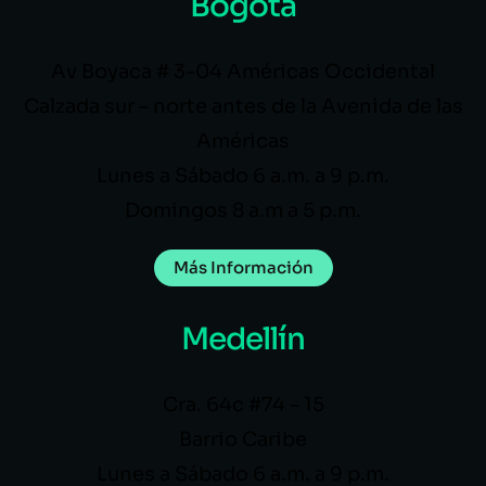
Bogotá
Av Boyaca # 3-04 Américas Occidental
Calzada sur – norte antes de la Avenida de las
Américas
Lunes a Sábado 6 a.m. a 9 p.m.
Domingos 8 a.m a 5 p.m.
Más Información
Medellín
Cra. 64c #74 – 15
Barrio Caribe
Lunes a Sábado 6 a.m. a 9 p.m.