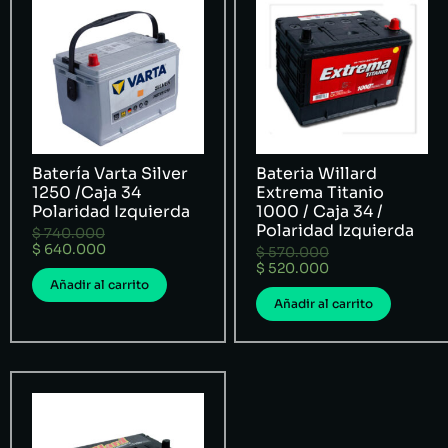
Batería Varta Silver
Bateria Willard
1250 /Caja 34
Extrema Titanio
Polaridad Izquierda
1000 / Caja 34 /
Polaridad Izquierda
$
740.000
$
640.000
$
570.000
$
520.000
Añadir al carrito
Añadir al carrito