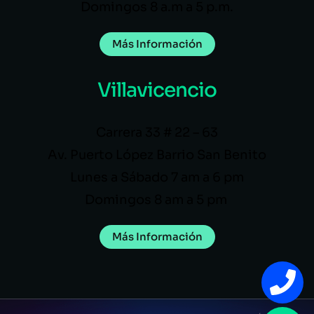
Domingos 8 a.m a 5 p.m.
Más Información
Villavicencio
Carrera 33 # 22 – 63
Av. Puerto López Barrio San Benito
Lunes a Sábado 7 am a 6 pm
Domingos 8 am a 5 pm
Más Información