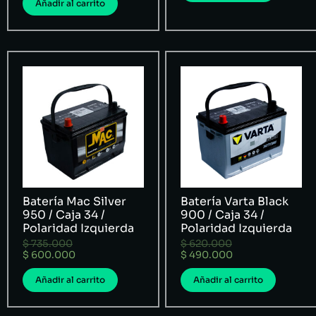
Añadir al carrito
Batería Mac Silver
Batería Varta Black
950 / Caja 34 /
900 / Caja 34 /
Polaridad Izquierda
Polaridad Izquierda
$
735.000
$
620.000
$
600.000
$
490.000
Añadir al carrito
Añadir al carrito