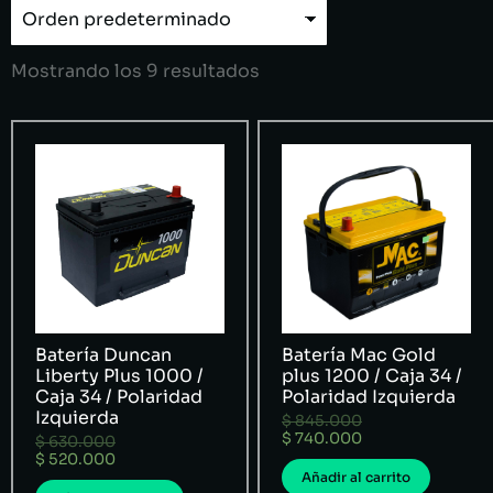
Mostrando los 9 resultados
Batería Duncan
Batería Mac Gold
Liberty Plus 1000 /
plus 1200 / Caja 34 /
Caja 34 / Polaridad
Polaridad Izquierda
Izquierda
$
845.000
$
740.000
$
630.000
$
520.000
Añadir al carrito