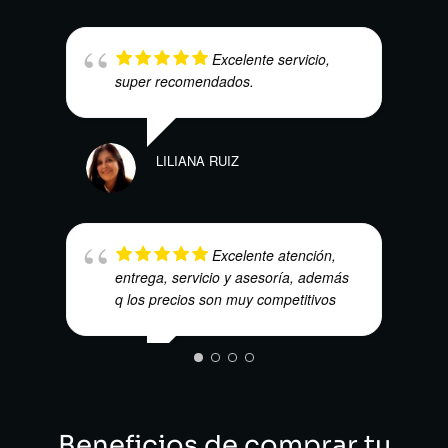
MAR
Excelente servicio,
super recomendados.
LILIANA RUIZ
JUAN
Excelente atención,
entrega, servicio y asesoría, además
q los precios son muy competitivos
MAURICIO QUINTERO
Beneficios de comprar tu