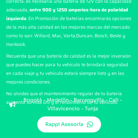
correcta, es necesaria una batería de 12V con la capacidad
adecuada,
entre 900 y 1250 amperios-hora de polaridad
izquierda
. En Promoción de baterías encontrarás opciones
de la más alta calidad en las mejores marcas del mercado
como lo son: Willard, Mac, Varta,Duncan, Bosch, Beste y
Hankook.
Recuerda que una batería de calidad es la mejor inversión
que puedes hacer para tu vehículo te brindará seguridad
en cada viaje y tu vehículo estará siempre listo y en las
mejores condiciones.
No olvides que el mantenimiento regular de tu batería
Bogotá - Medellín - Barranquilla - Cali -
aumenta su vida útil y el rendimiento de tu vehículo.
Villavicencio - Tunja
Rappi Asesoría