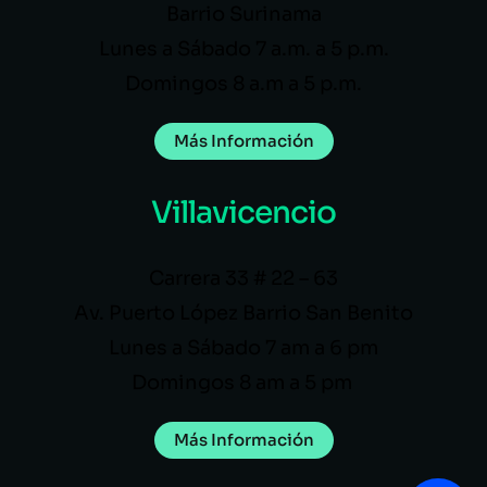
Barrio Surinama
Lunes a Sábado 7 a.m. a 5 p.m.
Domingos 8 a.m a 5 p.m.
Más Información
Villavicencio
Carrera 33 # 22 – 63
Av. Puerto López Barrio San Benito
Lunes a Sábado 7 am a 6 pm
Domingos 8 am a 5 pm
Más Información