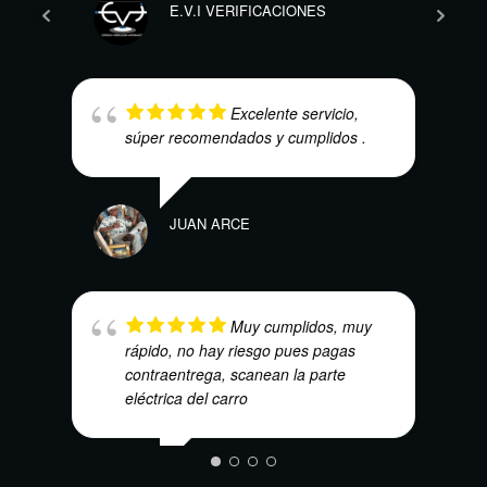
E.V.I VERIFICACIONES
DAVI
Excelente servicio,
súper recomendados y cumplidos .
JUAN ARCE
DENN
Muy cumplidos, muy
rápido, no hay riesgo pues pagas
contraentrega, scanean la parte
eléctrica del carro
ALEJ
EBARBOSA CADENA