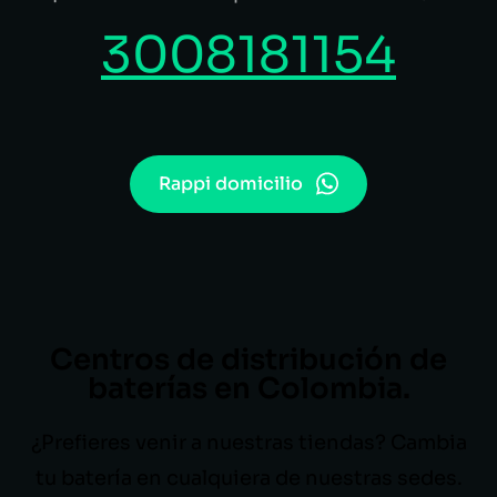
3008181154
Rappi domicilio
Centros de distribución de
baterías en Colombia.
¿Prefieres venir a nuestras tiendas? Cambia
tu batería en cualquiera de nuestras sedes.