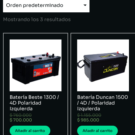
Mostrando los 3 resultados
Batería Beste 1300 /
Batería Duncan 1500
4D Polaridad
/ 4D / Polaridad
Izquierda
Izquierda
$
760.000
$
1.155.000
$
700.000
$
985.000
Añadir al carrito
Añadir al carrito