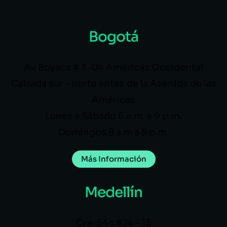
Bogotá
Av Boyaca # 3-04 Américas Occidental
Calzada sur – norte antes de la Avenida de las
Américas
Lunes a Sábado 6 a.m. a 9 p.m.
Domingos 8 a.m a 5 p.m.
Más Información
Medellín
Cra. 64c #74 – 15