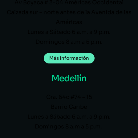
Av Boyaca # 3-04 Américas Occidental
Calzada sur – norte antes de la Avenida de las
Américas
Lunes a Sábado 6 a.m. a 9 p.m.
Domingos 8 a.m a 5 p.m.
Más Información
Medellín
Cra. 64c #74 – 15
Barrio Caribe
Lunes a Sábado 6 a.m. a 9 p.m.
Domingos 8 a.m a 5 p.m.