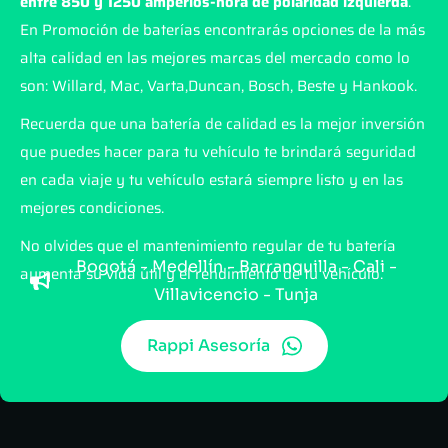
entre 850 y 1250 amperios-hora de polaridad
izquierda
.
En Promoción de baterías encontrarás opciones de la más
alta calidad en las mejores marcas del mercado como lo
son: Willard, Mac, Varta,Duncan, Bosch, Beste y Hankook.
Recuerda que una batería de calidad es la mejor inversión
que puedes hacer para tu vehículo te brindará seguridad
en cada viaje y tu vehículo estará siempre listo y en las
mejores condiciones.
No olvides que el mantenimiento regular de tu batería
Bogotá - Medellín - Barranquilla - Cali -
aumenta su vida útil y el rendimiento de tu vehículo.
Villavicencio - Tunja
Rappi Asesoría