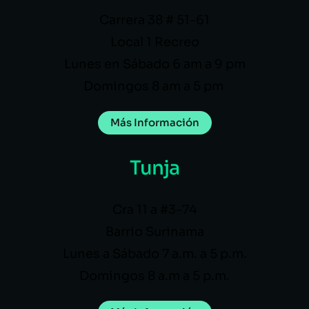
Carrera 38 # 51-61
Local 1 Recreo
Lunes en Sábado 6 am a 9 pm
Domingos 8 am a 5 pm
Más Información
Tunja
Cra 11 a #3-74
Barrio Surinama
Lunes a Sábado 7 a.m. a 5 p.m.
Domingos 8 a.m a 5 p.m.