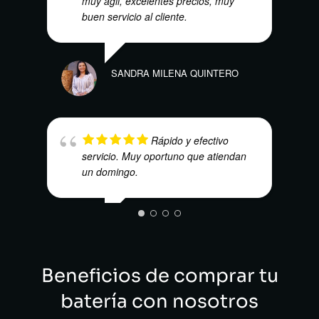
muy ágil, excelentes precios, muy
buen servicio al cliente.
SANDRA MILENA QUINTERO
Rápido y efectivo
EBA
servicio. Muy oportuno que atiendan
un domingo.
DAVID EMILIO SALINAS
ECHEVERRI
Beneficios de comprar tu
batería con nosotros