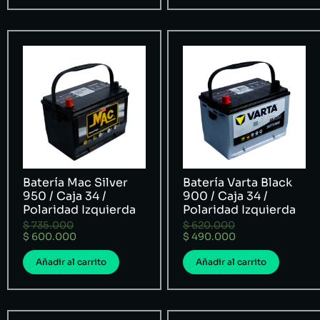
Batería Mac Silver
Batería Varta Black
950 / Caja 34 /
900 / Caja 34 /
Polaridad Izquierda
Polaridad Izquierda
$
735.000
$
620.000
$
600.000
$
490.000
Añadir al carrito
Añadir al carrito