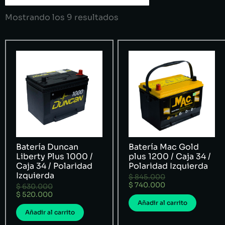
Mostrando los 9 resultados
Batería Duncan
Batería Mac Gold
Liberty Plus 1000 /
plus 1200 / Caja 34 /
Caja 34 / Polaridad
Polaridad Izquierda
Izquierda
$
845.000
$
740.000
$
630.000
$
520.000
Añadir al carrito
Añadir al carrito