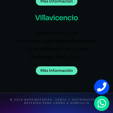
Más Información
Villavicencio
Carrera 33 # 22 – 63
Av. Puerto López Barrio San Benito
Lunes a Sábado 7 am a 6 pm
Domingos 8 am a 5 pm
Más Información
© 2024 RAPPIBATERIAS. VENTA Y DISTRIBUCIÓN DE
BATERÍAS PARA CARRO A DOMICILIO