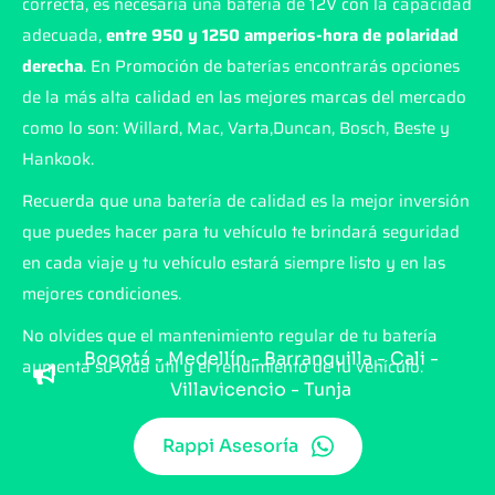
correcta, es necesaria una batería de 12V con la capacidad
adecuada,
entre 950 y 1250 amperios-hora de polaridad
derecha
. En Promoción de baterías encontrarás opciones
de la más alta calidad en las mejores marcas del mercado
como lo son: Willard, Mac, Varta,Duncan, Bosch, Beste y
Hankook.
Recuerda que una batería de calidad es la mejor inversión
que puedes hacer para tu vehículo te brindará seguridad
en cada viaje y tu vehículo estará siempre listo y en las
mejores condiciones.
No olvides que el mantenimiento regular de tu batería
Bogotá - Medellín - Barranquilla - Cali -
aumenta su vida útil y el rendimiento de tu vehículo.
Villavicencio - Tunja
Rappi Asesoría