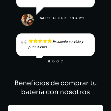
CARLOS ALBERTO ROCA M'C.
NUBI
Excelente servicio y
puntualidad
LUIS ALFONSO GRAJALES ALLIN
Beneficios de comprar tu
KEVI
batería con nosotros