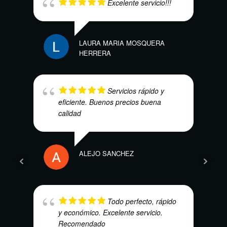
Excelente servicio!!!
LAURA MARIA MOSQUERA
KAR
HERRERA
Servicios rápido y
eficiente. Buenos precios buena
calidad
ALEJO SANCHEZ
ISRA
Todo perfecto, rápido
y económico. Excelente servicio.
Recomendado