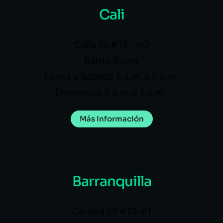
Cali
Calle 16 # 15 – 40
Barrio Sucre
Lunes a Sábado 6 a.m. a 9 p.m.
Domingos 8 a.m. a 5 p.m.
Más Información
Barranquilla
Carrera 38 # 51-61