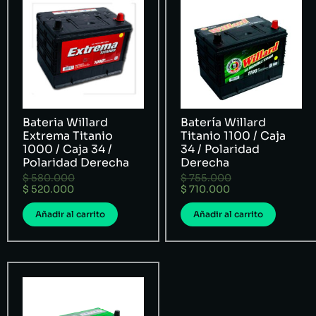
Bateria Willard
Batería Willard
Extrema Titanio
Titanio 1100 / Caja
1000 / Caja 34 /
34 / Polaridad
Polaridad Derecha
Derecha
$
580.000
$
755.000
$
520.000
$
710.000
Añadir al carrito
Añadir al carrito