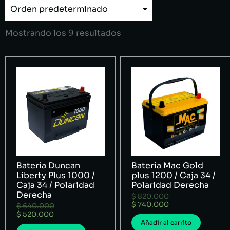
Mostrando los 9 resultados
Batería Duncan
Batería Mac Gold
Liberty Plus 1000 /
plus 1200 / Caja 34 /
Caja 34 / Polaridad
Polaridad Derecha
Derecha
$
820.000
$
740.000
$
640.000
$
520.000
Añadir al carrito