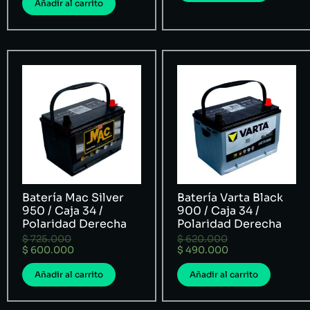
Añadir al carrito
Batería Mac Silver
Batería Varta Black
950 / Caja 34 /
900 / Caja 34 /
Polaridad Derecha
Polaridad Derecha
$
725.000
$
620.000
$
600.000
$
490.000
Añadir al carrito
Añadir al carrito