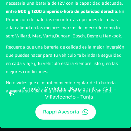
necesaria una batería de 12V con la capacidad adecuada,
entre 900 y 1200 amperios-hora de polaridad derecha
. En
Promoción de baterías encontrarás opciones de la más
alta calidad en las mejores marcas del mercado como lo
son: Willard, Mac, Varta,Duncan, Bosch, Beste y Hankook.
Recuerda que una batería de calidad es la mejor inversión
que puedes hacer para tu vehículo te brindará seguridad
en cada viaje y tu vehículo estará siempre listo y en las
mejores condiciones.
No olvides que el mantenimiento regular de tu batería
Bogotá - Medellín - Barranquilla - Cali -
aumenta su vida útil y el rendimiento de tu vehículo.
Villavicencio - Tunja
Rappi Asesoría