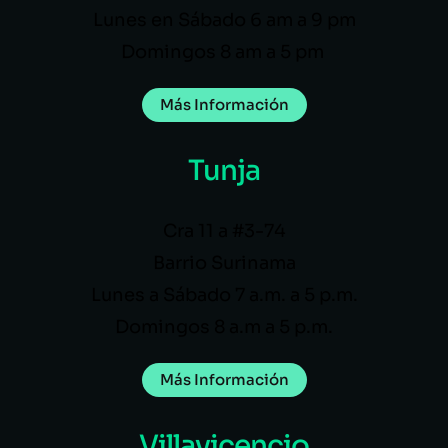
Lunes en Sábado 6 am a 9 pm
Domingos 8 am a 5 pm
Más Información
Tunja
Cra 11 a #3-74
Barrio Surinama
Lunes a Sábado 7 a.m. a 5 p.m.
Domingos 8 a.m a 5 p.m.
Más Información
Villavicencio