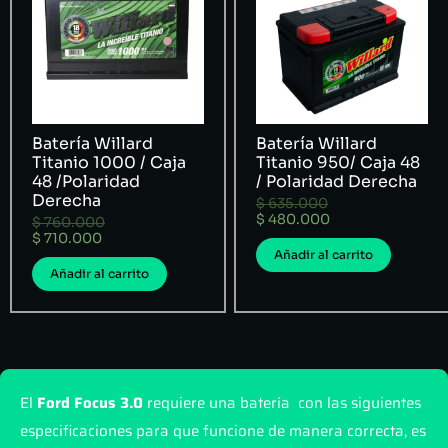
Batería Willard
Batería Willard
Titanio 1000 / Caja
Titanio 950/ Caja 48
48 /Polaridad
/ Polaridad Derecha
Derecha
$
635.000
$
480.000
$
760.000
$
710.000
Añadir al carrito
Añadir al carrito
El
Ford Focus 3.0
requiere una batería con las siguientes
especificaciones para que funcione de manera correcta, es