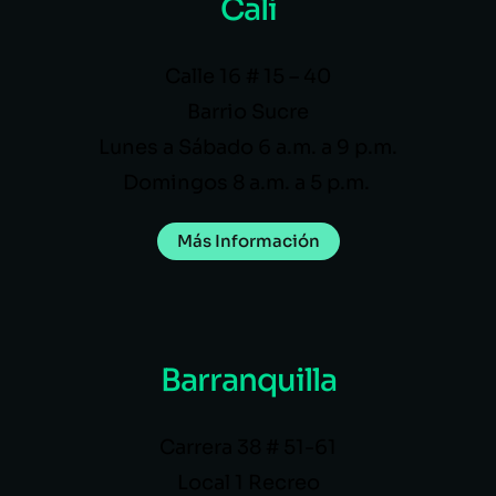
Cali
Calle 16 # 15 – 40
Barrio Sucre
Lunes a Sábado 6 a.m. a 9 p.m.
Domingos 8 a.m. a 5 p.m.
Más Información
Barranquilla
Carrera 38 # 51-61
Local 1 Recreo