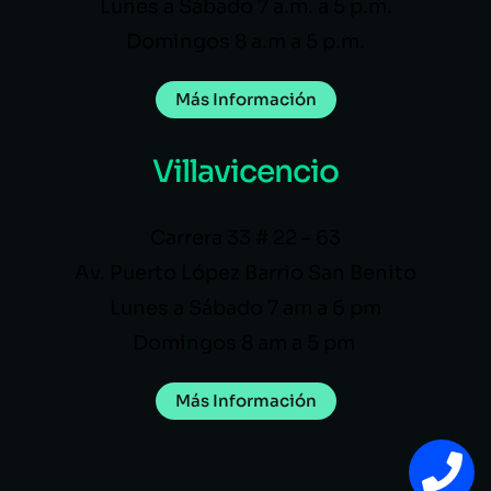
Lunes a Sábado 7 a.m. a 5 p.m.
Domingos 8 a.m a 5 p.m.
Más Información
Villavicencio
Carrera 33 # 22 – 63
Av. Puerto López Barrio San Benito
Lunes a Sábado 7 am a 6 pm
Domingos 8 am a 5 pm
Más Información