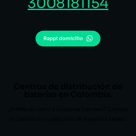
3008181154
Rappi domicilio
Centros de distribución de
baterías en Colombia.
¿Prefieres venir a nuestras tiendas? Cambia
tu batería en cualquiera de nuestras sedes.