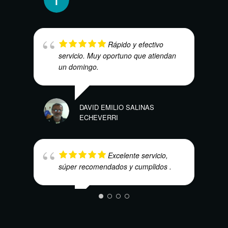
HARO
Rápido y efectivo
servicio. Muy oportuno que atiendan
un domingo.
DAVID EMILIO SALINAS
ECHEVERRI
VICT
Excelente servicio,
súper recomendados y cumplidos .
JUAN ARCE