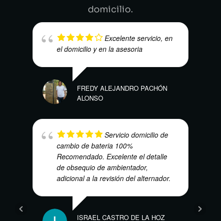
domicilio.
Excelente servicio, en
el domicilio y en la asesoria
MAR
FREDY ALEJANDRO PACHÓN
ALONSO
Servicio domicilio de
cambio de bateria 100%
Recomendado. Excelente el detalle
de obsequio de ambientador,
DENN
adicional a la revisión del alternador.
ISRAEL CASTRO DE LA HOZ