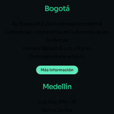
Bogotá
Av Boyaca # 3-04 Américas Occidental
Calzada sur – norte antes de la Avenida de las
Américas
Lunes a Sábado 6 a.m. a 9 p.m.
Domingos 8 a.m a 5 p.m.
Más Información
Medellín
Cra. 64c #74 – 15
Barrio Caribe