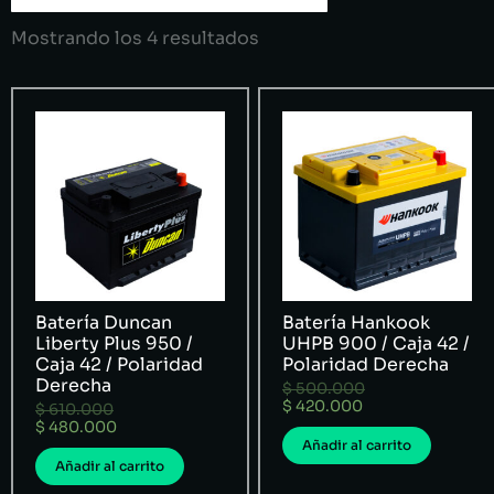
Mostrando los 4 resultados
Batería Duncan
Batería Hankook
Liberty Plus 950 /
UHPB 900 / Caja 42 /
Caja 42 / Polaridad
Polaridad Derecha
Derecha
$
500.000
$
420.000
$
610.000
$
480.000
Añadir al carrito
Añadir al carrito