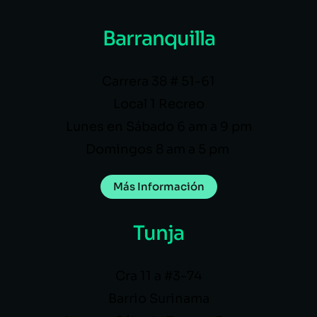
Barranquilla
Carrera 38 # 51-61
Local 1 Recreo
Lunes en Sábado 6 am a 9 pm
Domingos 8 am a 5 pm
Más Información
Tunja
Cra 11 a #3-74
Barrio Surinama