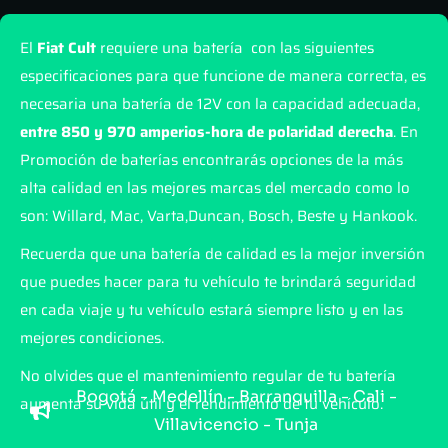
El
Fiat Cult
requiere una batería con las siguientes
especificaciones para que funcione de manera correcta, es
necesaria una batería de 12V con la capacidad adecuada,
entre 850 y 970 amperios-hora de polaridad derecha
. En
Promoción de baterías encontrarás opciones de la más
alta calidad en las mejores marcas del mercado como lo
son: Willard, Mac, Varta,Duncan, Bosch, Beste y Hankook.
Recuerda que una batería de calidad es la mejor inversión
que puedes hacer para tu vehículo te brindará seguridad
en cada viaje y tu vehículo estará siempre listo y en las
mejores condiciones.
No olvides que el mantenimiento regular de tu batería
Bogotá - Medellín - Barranquilla - Cali -
aumenta su vida útil y el rendimiento de tu vehículo.
Villavicencio - Tunja