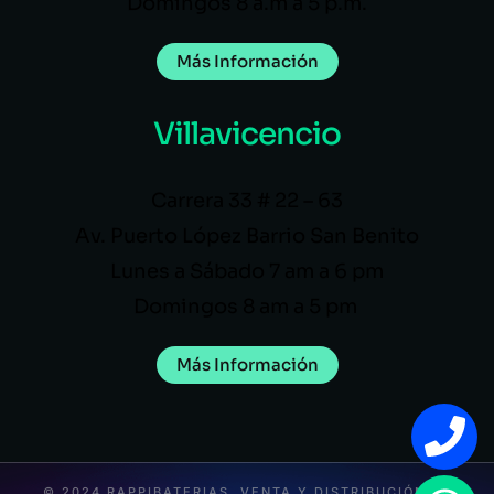
Domingos 8 a.m a 5 p.m.
Más Información
Villavicencio
Carrera 33 # 22 – 63
Av. Puerto López Barrio San Benito
Lunes a Sábado 7 am a 6 pm
Domingos 8 am a 5 pm
Más Información
© 2024 RAPPIBATERIAS. VENTA Y DISTRIBUCIÓN DE