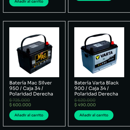
Añadir al carrito
Batería Mac Silver
Batería Varta Black
950 / Caja 34 /
900 / Caja 34 /
Polaridad Derecha
Polaridad Derecha
$
725.000
$
620.000
$
600.000
$
490.000
Añadir al carrito
Añadir al carrito