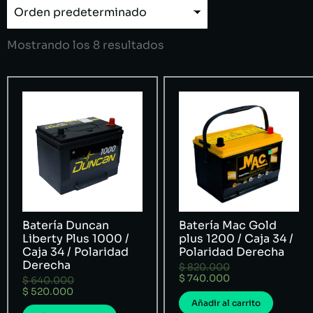
Mostrando los 8 resultados
Batería Duncan
Batería Mac Gold
Liberty Plus 1000 /
plus 1200 / Caja 34 /
Caja 34 / Polaridad
Polaridad Derecha
Derecha
$
820.000
$
740.000
$
640.000
$
520.000
Añadir al carrito