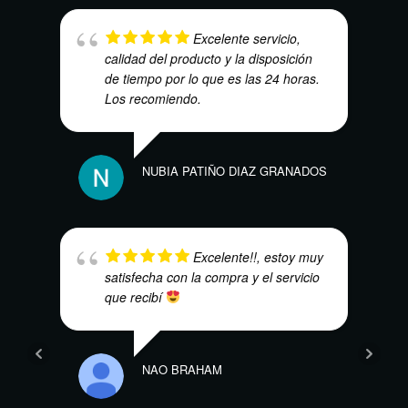
Excelente servicio,
calidad del producto y la disposición
de tiempo por lo que es las 24 horas.
Los recomiendo.
ALEJ
NUBIA PATIÑO DIAZ GRANADOS
Excelente!!, estoy muy
satisfecha con la compra y el servicio
MAR
que recibí
NAO BRAHAM