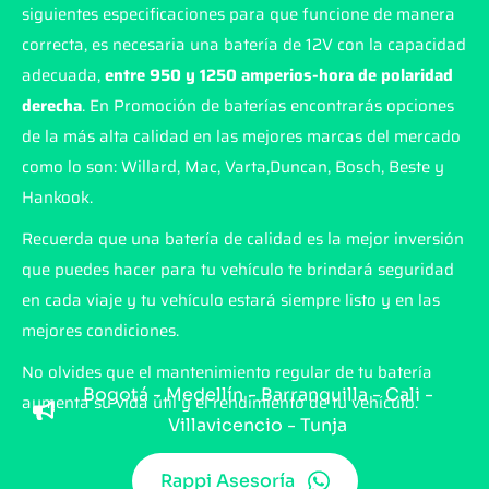
siguientes especificaciones para que funcione de manera
correcta, es necesaria una batería de 12V con la capacidad
adecuada,
entre 950 y 1250 amperios-hora de polaridad
derecha
. En Promoción de baterías encontrarás opciones
de la más alta calidad en las mejores marcas del mercado
como lo son: Willard, Mac, Varta,Duncan, Bosch, Beste y
Hankook.
Recuerda que una batería de calidad es la mejor inversión
que puedes hacer para tu vehículo te brindará seguridad
en cada viaje y tu vehículo estará siempre listo y en las
mejores condiciones.
No olvides que el mantenimiento regular de tu batería
Bogotá - Medellín - Barranquilla - Cali -
aumenta su vida útil y el rendimiento de tu vehículo.
Villavicencio - Tunja
Rappi Asesoría