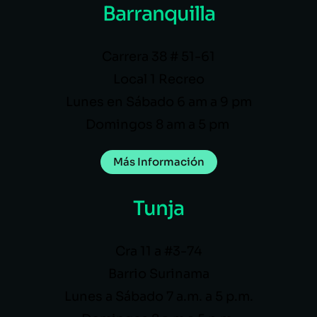
Barranquilla
Carrera 38 # 51-61
Local 1 Recreo
Lunes en Sábado 6 am a 9 pm
Domingos 8 am a 5 pm
Más Información
Tunja
Cra 11 a #3-74
Barrio Surinama
Lunes a Sábado 7 a.m. a 5 p.m.