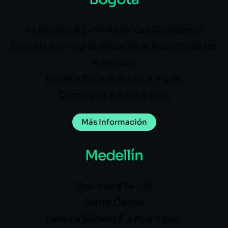
Av Boyaca # 3-04 Américas Occidental
Calzada sur – norte antes de la Avenida de las
Américas
Lunes a Sábado 6 a.m. a 9 p.m.
Domingos 8 a.m a 5 p.m.
Más Información
Medellín
Cra. 64c #74 – 15
Barrio Caribe
Lunes a Sábado 6 a.m. a 9 p.m.