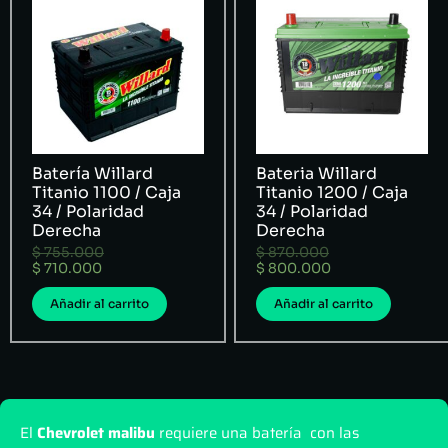
Batería Willard
Bateria Willard
Titanio 1100 / Caja
Titanio 1200 / Caja
34 / Polaridad
34 / Polaridad
Derecha
Derecha
$
755.000
$
870.000
$
710.000
$
800.000
Añadir al carrito
Añadir al carrito
El
Chevrolet malibu
requiere una batería con las