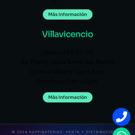
Más Información
Villavicencio
Carrera 33 # 22 – 63
Av. Puerto López Barrio San Benito
Lunes a Sábado 7 am a 6 pm
Domingos 8 am a 5 pm
Más Información
© 2024 RAPPIBATERIAS. VENTA Y DISTRIBUCIÓN DE