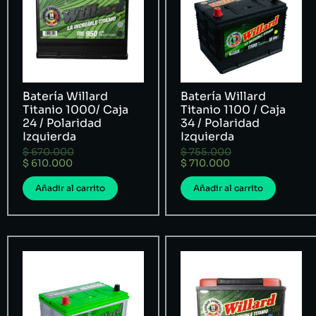
Batería Willard
Batería Willard
Titanio 1000/ Caja
Titanio 1100 / Caja
24 / Polaridad
34 / Polaridad
Izquierda
Izquierda
$
670.000
$
755.000
$
610.000
$
710.000
Añadir al carrito
Añadir al carrito