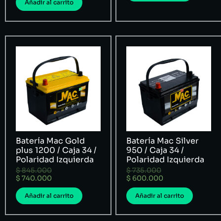
Añadir al carrito
Batería Mac Gold
Batería Mac Silver
plus 1200 / Caja 34 /
950 / Caja 34 /
Polaridad Izquierda
Polaridad Izquierda
$
845.000
$
735.000
$
740.000
$
600.000
Añadir al carrito
Añadir al carrito