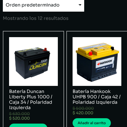
Mostrando los 12 resultados
Batería Duncan
Batería Hankook
Liberty Plus 1000 /
UHPB 900 / Caja 42 /
Caja 34 / Polaridad
Polaridad Izquierda
Izquierda
$
500.000
$
420.000
$
630.000
$
520.000
Añadir al carrito