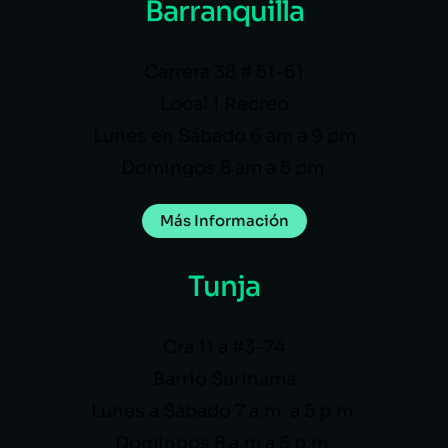
Barranquilla
Carrera 38 # 51-61
Local 1 Recreo
Lunes en Sábado 6 am a 9 pm
Domingos 8 am a 5 pm
Más Información
Tunja
Cra 11 a #3-74
Barrio Surinama
Lunes a Sábado 7 a.m. a 5 p.m.
Domingos 8 a.m a 5 p.m.