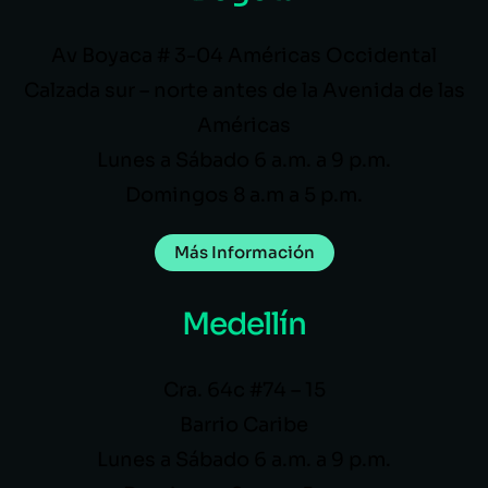
Av Boyaca # 3-04 Américas Occidental
Calzada sur – norte antes de la Avenida de las
Américas
Lunes a Sábado 6 a.m. a 9 p.m.
Domingos 8 a.m a 5 p.m.
Más Información
Medellín
Cra. 64c #74 – 15
Barrio Caribe
Lunes a Sábado 6 a.m. a 9 p.m.