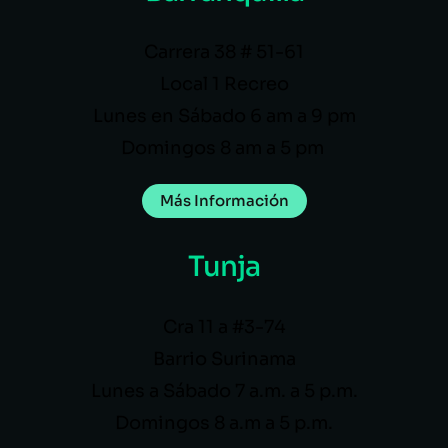
Carrera 38 # 51-61
Local 1 Recreo
Lunes en Sábado 6 am a 9 pm
Domingos 8 am a 5 pm
Más Información
Tunja
Cra 11 a #3-74
Barrio Surinama
Lunes a Sábado 7 a.m. a 5 p.m.
Domingos 8 a.m a 5 p.m.