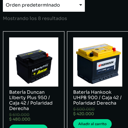
Mostrando los 8 resultados
Batería Duncan
Batería Hankook
Liberty Plus 950 /
UHPB 900 / Caja 42 /
Caja 42 / Polaridad
Polaridad Derecha
Derecha
$
500.000
$
420.000
$
610.000
$
480.000
Añadir al carrito