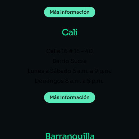
Más Información
Cali
Calle 16 # 15 – 40
Barrio Sucre
Lunes a Sábado 6 a.m. a 9 p.m.
Domingos 8 a.m. a 5 p.m.
Más Información
Barranquilla