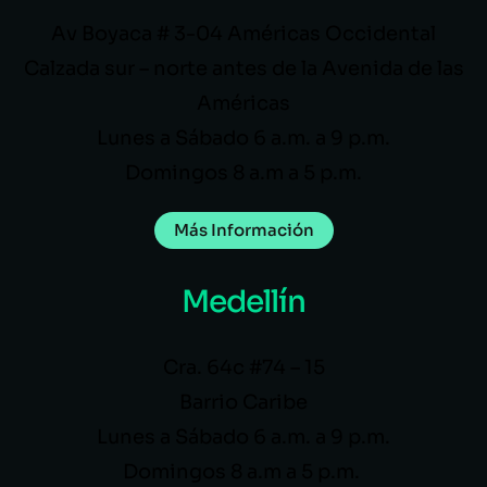
Av Boyaca # 3-04 Américas Occidental
Calzada sur – norte antes de la Avenida de las
Américas
Lunes a Sábado 6 a.m. a 9 p.m.
Domingos 8 a.m a 5 p.m.
Más Información
Medellín
Cra. 64c #74 – 15
Barrio Caribe
Lunes a Sábado 6 a.m. a 9 p.m.
Domingos 8 a.m a 5 p.m.