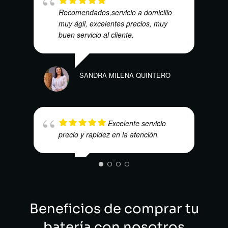
Recomendados,servicio a domicilio
CARL
muy ágil, excelentes precios, muy
buen servicio al cliente.
SANDRA MILENA QUINTERO
ANDR
Excelente servicio
precio y rapidez en la atención
HECTOR HERNANDEZ
Beneficios de comprar tu
batería con nosotros