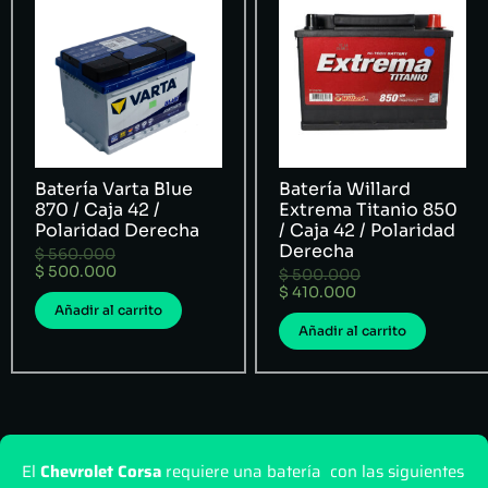
Batería Varta Blue
Batería Willard
870 / Caja 42 /
Extrema Titanio 850
Polaridad Derecha
/ Caja 42 / Polaridad
Derecha
$
560.000
$
500.000
$
500.000
$
410.000
Añadir al carrito
Añadir al carrito
El
Chevrolet Corsa
requiere una batería con las siguientes