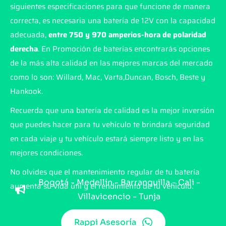
siguientes especificaciones para que funcione de manera
correcta, es necesaria una batería de 12V con la capacidad
adecuada,
entre 750 y 970 amperios-hora de polaridad
derecha
. En Promoción de baterías encontrarás opciones
de la más alta calidad en las mejores marcas del mercado
como lo son: Willard, Mac, Varta,Duncan, Bosch, Beste y
Hankook.
Recuerda que una batería de calidad es la mejor inversión
que puedes hacer para tu vehículo te brindará seguridad
en cada viaje y tu vehículo estará siempre listo y en las
mejores condiciones.
No olvides que el mantenimiento regular de tu batería
Bogotá - Medellín - Barranquilla - Cali -
aumenta su vida útil y el rendimiento de tu vehículo.
Villavicencio - Tunja
Rappi Asesoría