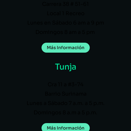
Carrera 38 # 51-61
Local 1 Recreo
Lunes en Sábado 6 am a 9 pm
Domingos 8 am a 5 pm
Más Información
Tunja
Cra 11 a #3-74
Barrio Surinama
Lunes a Sábado 7 a.m. a 5 p.m.
Domingos 8 a.m a 5 p.m.
Más Información