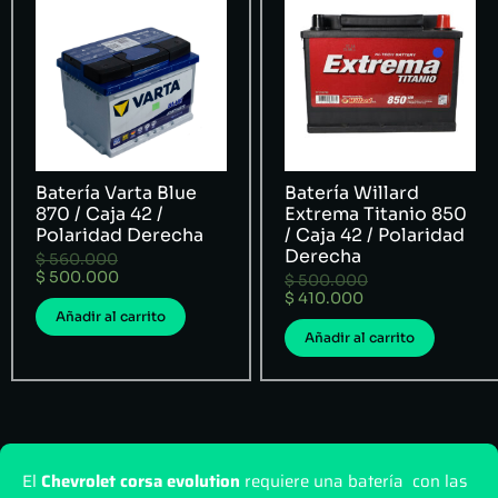
Batería Varta Blue
Batería Willard
870 / Caja 42 /
Extrema Titanio 850
Polaridad Derecha
/ Caja 42 / Polaridad
Derecha
$
560.000
$
500.000
$
500.000
$
410.000
Añadir al carrito
Añadir al carrito
El
Chevrolet corsa evolution
requiere una batería con las