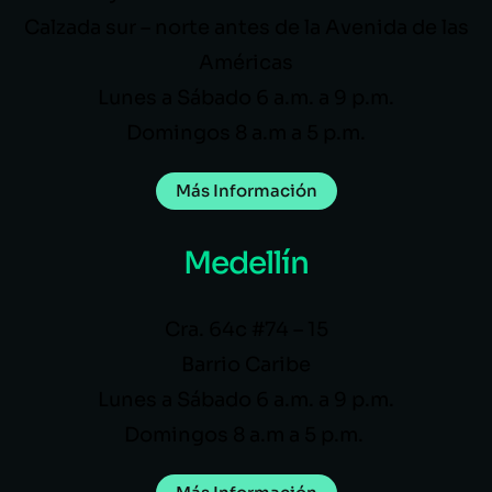
Calzada sur – norte antes de la Avenida de las
Américas
Lunes a Sábado 6 a.m. a 9 p.m.
Domingos 8 a.m a 5 p.m.
Más Información
Medellín
Cra. 64c #74 – 15
Barrio Caribe
Lunes a Sábado 6 a.m. a 9 p.m.
Domingos 8 a.m a 5 p.m.