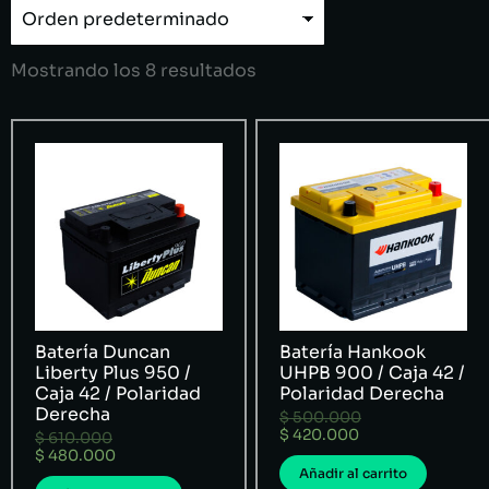
Mostrando los 8 resultados
Batería Duncan
Batería Hankook
Liberty Plus 950 /
UHPB 900 / Caja 42 /
Caja 42 / Polaridad
Polaridad Derecha
Derecha
$
500.000
$
420.000
$
610.000
$
480.000
Añadir al carrito