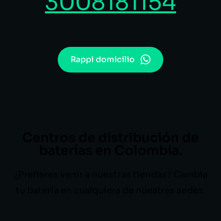
3008181154
Rappi domicilio
Centros de distribución de
baterías en Colombia.
¿Prefieres venir a nuestras tiendas? Cambia
tu batería en cualquiera de nuestras sedes.