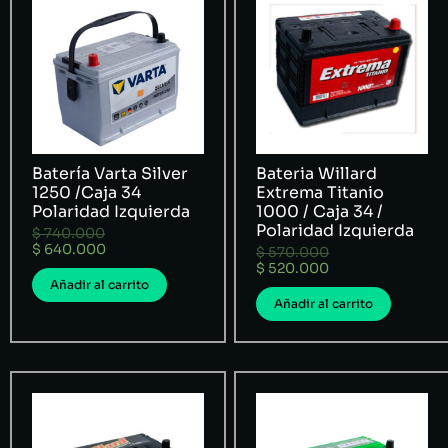
Batería Varta Silver
Bateria Willard
1250 /Caja 34
Extrema Titanio
Polaridad Izquierda
1000 / Caja 34 /
Polaridad Izquierda
$
740.000
$
640.000
$
570.000
$
520.000
Añadir al carrito
Añadir al carrito