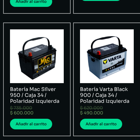
Añadir al carrito
Batería Mac Silver
Batería Varta Black
950 / Caja 34 /
900 / Caja 34 /
Polaridad Izquierda
Polaridad Izquierda
$
735.000
$
620.000
$
600.000
$
490.000
Añadir al carrito
Añadir al carrito