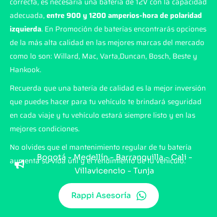
correcta, es necesaria una batería de 12V con la capacidad
adecuada,
entre 900 y 1200 amperios-hora de polaridad
izquierda
. En Promoción de baterías encontrarás opciones
de la más alta calidad en las mejores marcas del mercado
como lo son: Willard, Mac, Varta,Duncan, Bosch, Beste y
Hankook.
Recuerda que una batería de calidad es la mejor inversión
que puedes hacer para tu vehículo te brindará seguridad
en cada viaje y tu vehículo estará siempre listo y en las
mejores condiciones.
No olvides que el mantenimiento regular de tu batería
Bogotá - Medellín - Barranquilla - Cali -
aumenta su vida útil y el rendimiento de tu vehículo.
Villavicencio - Tunja
Rappi Asesoría