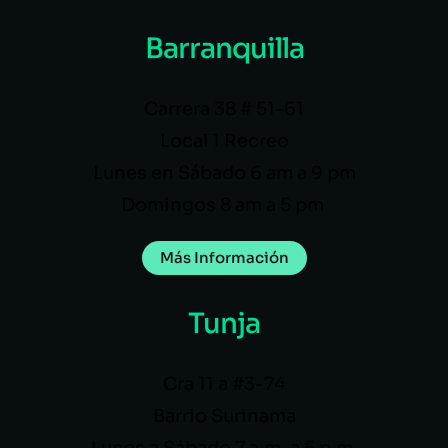
Barranquilla
Carrera 38 # 51-61
Local 1 Recreo
Lunes en Sábado 6 am a 9 pm
Domingos 8 am a 5 pm
Más Información
Tunja
Cra 11 a #3-74
Barrio Surinama
Lunes a Sábado 7 a.m. a 5 p.m.