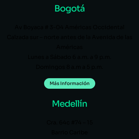
Bogotá
Av Boyaca # 3-04 Américas Occidental
Calzada sur – norte antes de la Avenida de las
Américas
Lunes a Sábado 6 a.m. a 9 p.m.
Domingos 8 a.m a 5 p.m.
Más Información
Medellín
Cra. 64c #74 – 15
Barrio Caribe