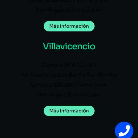
Domingos 8 a.m a 5 p.m.
Más Información
Villavicencio
Carrera 33 # 22 – 63
Av. Puerto López Barrio San Benito
Lunes a Sábado 7 am a 6 pm
Domingos 8 am a 5 pm
Más Información