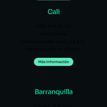
Cali
Calle 16 # 15 – 40
Barrio Sucre
Lunes a Sábado 6 a.m. a 9 p.m.
Domingos 8 a.m. a 5 p.m.
Más Información
Barranquilla
Carrera 38 # 51-61