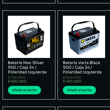
Batería Mac Silver
Batería Varta Black
950 / Caja 34 /
900 / Caja 34 /
Polaridad Izquierda
Polaridad Izquierda
$
735.000
$
620.000
$
600.000
$
490.000
Añadir al carrito
Añadir al carrito