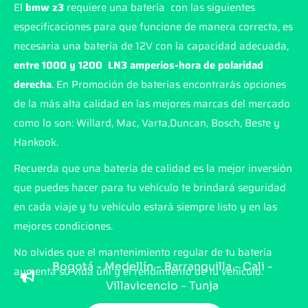
El
bmw z3
requiere una batería con las siguientes
especificaciones para que funcione de manera correcta, es
necesaria una batería de 12V con la capacidad adecuada,
entre 1000 y 1200 LN3 amperios-hora de polaridad
derecha
. En Promoción de baterías encontrarás opciones
de la más alta calidad en las mejores marcas del mercado
como lo son: Willard, Mac, Varta,Duncan, Bosch, Beste y
Hankook.
Recuerda que una batería de calidad es la mejor inversión
que puedes hacer para tu vehículo te brindará seguridad
en cada viaje y tu vehículo estará siempre listo y en las
mejores condiciones.
No olvides que el mantenimiento regular de tu batería
Bogotá - Medellín - Barranquilla - Cali -
aumenta su vida útil y el rendimiento de tu vehículo.
Villavicencio - Tunja