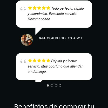
Todo perfecto, rápido
y económico. Excelente servicio.
Recomendado
JUAN
CARLOS ALBERTO ROCA M'C.
Rápido y efectivo
servicio. Muy oportuno que atiendan
VICT
un domingo.
DAVID EMILIO SALINAS
ECHEVERRI
Beneficios de comprar tu