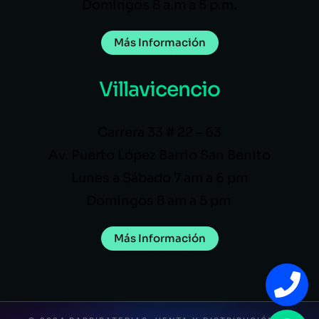
Domingos 8 a.m a 5 p.m.
Más Información
Villavicencio
Carrera 33 # 22 – 63
Av. Puerto López Barrio San Benito
Lunes a Sábado 7 am a 6 pm
Domingos 8 am a 5 pm
Más Información