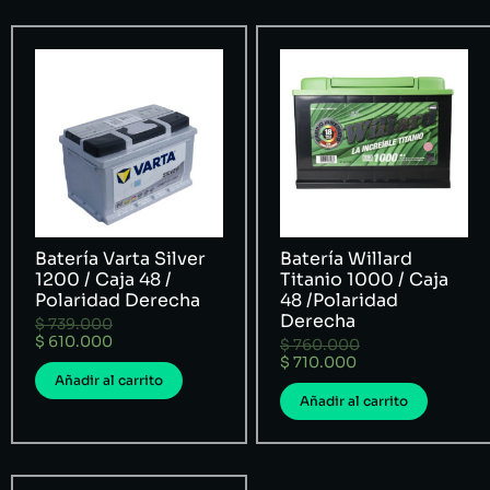
Batería Varta Silver
Batería Willard
1200 / Caja 48 /
Titanio 1000 / Caja
Polaridad Derecha
48 /Polaridad
Derecha
$
739.000
$
610.000
$
760.000
$
710.000
Añadir al carrito
Añadir al carrito