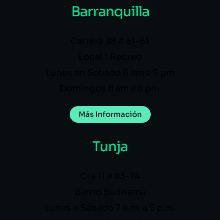
Barranquilla
Carrera 38 # 51-61
Local 1 Recreo
Lunes en Sábado 6 am a 9 pm
Domingos 8 am a 5 pm
Más Información
Tunja
Cra 11 a #3-74
Barrio Surinama
Lunes a Sábado 7 a.m. a 5 p.m.