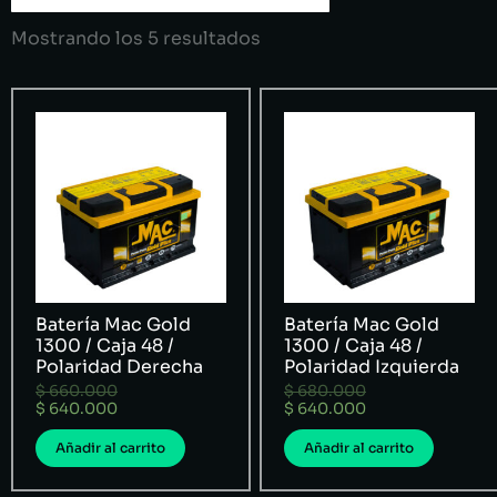
Mostrando los 5 resultados
Batería Mac Gold
Batería Mac Gold
1300 / Caja 48 /
1300 / Caja 48 /
Polaridad Derecha
Polaridad Izquierda
$
660.000
$
680.000
$
640.000
$
640.000
Añadir al carrito
Añadir al carrito