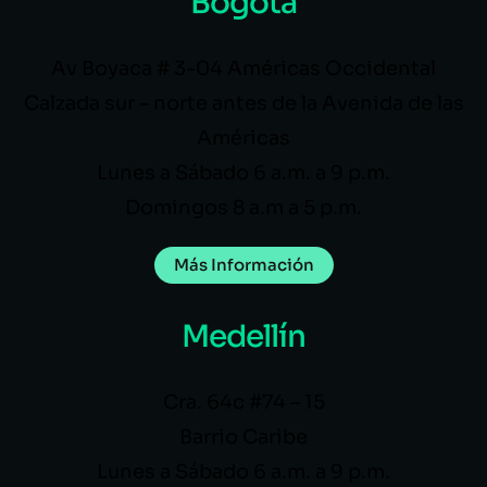
Bogotá
Av Boyaca # 3-04 Américas Occidental
Calzada sur – norte antes de la Avenida de las
Américas
Lunes a Sábado 6 a.m. a 9 p.m.
Domingos 8 a.m a 5 p.m.
Más Información
Medellín
Cra. 64c #74 – 15
Barrio Caribe
Lunes a Sábado 6 a.m. a 9 p.m.