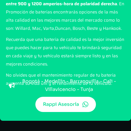
entre 900 y 1200 amperios-hora de polaridad derecha
. En
Promoción de baterías encontrarás opciones de la más
alta calidad en las mejores marcas del mercado como lo
son: Willard, Mac, Varta,Duncan, Bosch, Beste y Hankook.
Recuerda que una batería de calidad es la mejor inversión
que puedes hacer para tu vehículo te brindará seguridad
en cada viaje y tu vehículo estará siempre listo y en las
mejores condiciones.
No olvides que el mantenimiento regular de tu batería
Bogotá - Medellín - Barranquilla - Cali -
aumenta su vida útil y el rendimiento de tu vehículo.
Villavicencio - Tunja
Rappi Asesoría