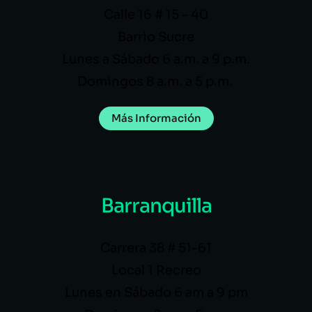
Calle 16 # 15 – 40
Barrio Sucre
Lunes a Sábado 6 a.m. a 9 p.m.
Domingos 8 a.m. a 5 p.m.
Más Información
Barranquilla
Carrera 38 # 51-61
Local 1 Recreo
Lunes en Sábado 6 am a 9 pm