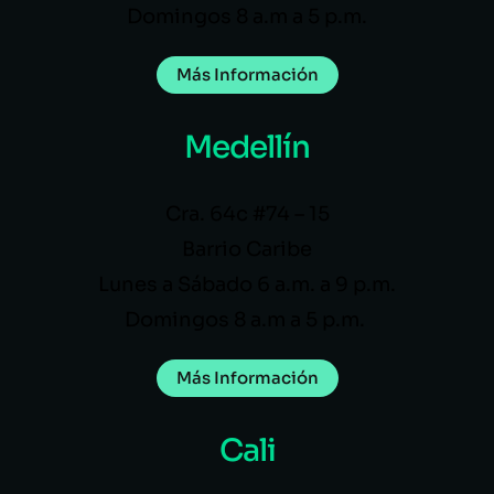
Domingos 8 a.m a 5 p.m.
Más Información
Medellín
Cra. 64c #74 – 15
Barrio Caribe
Lunes a Sábado 6 a.m. a 9 p.m.
Domingos 8 a.m a 5 p.m.
Más Información
Cali