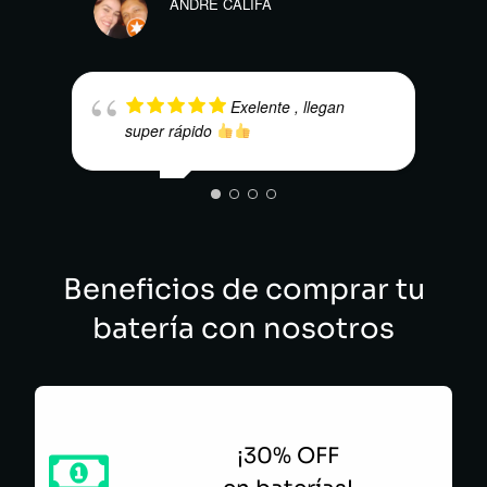
ANDRE CALIFA
Exelente , llegan
super rápido
LUIS
SEBASTIAN MARTINEZ
Beneficios de comprar tu
batería con nosotros
¡30% OFF