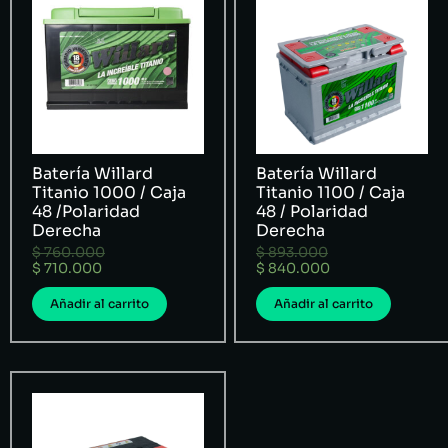
Batería Willard
Batería Willard
Titanio 1000 / Caja
Titanio 1100 / Caja
48 /Polaridad
48 / Polaridad
Derecha
Derecha
$
760.000
$
893.000
$
710.000
$
840.000
Añadir al carrito
Añadir al carrito