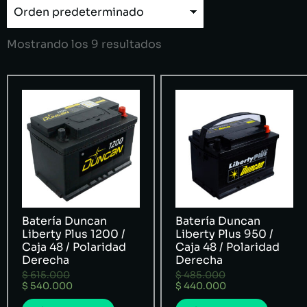
Mostrando los 9 resultados
Batería Duncan
Batería Duncan
Liberty Plus 1200 /
Liberty Plus 950 /
Caja 48 / Polaridad
Caja 48 / Polaridad
Derecha
Derecha
$
615.000
$
485.000
$
540.000
$
440.000