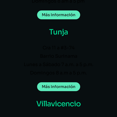
Domingos 8 am a 5 pm
Más Información
Tunja
Cra 11 a #3-74
Barrio Surinama
Lunes a Sábado 7 a.m. a 5 p.m.
Domingos 8 a.m a 5 p.m.
Más Información
Villavicencio