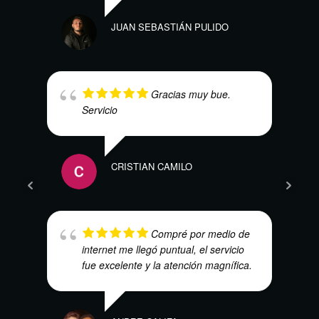
JUAN SEBASTIÁN PULIDO
HARO
Gracias muy bue.
Servicio
LAUR
CRISTIAN CAMILO
Compré por medio de
internet me llegó puntual, el servicio
fue excelente y la atención magnífica.
ALEJ