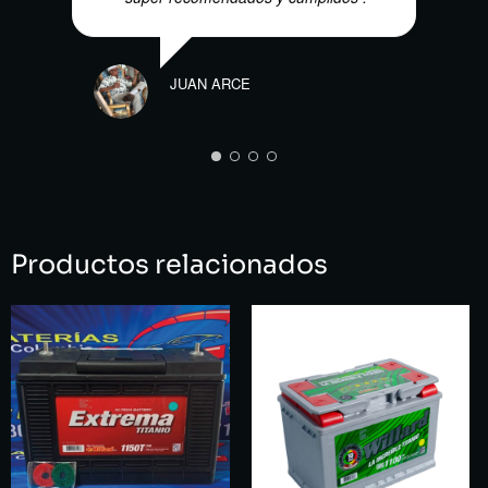
JUAN ARCE
KEVI
Productos relacionados