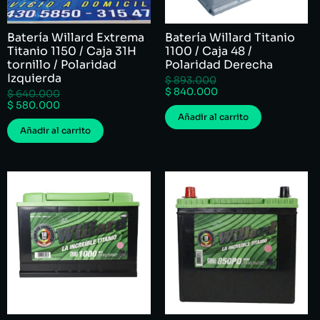
Batería Willard Extrema
Batería Willard Titanio
Titanio 1150 / Caja 31H
1100 / Caja 48 /
tornillo / Polaridad
Polaridad Derecha
Izquierda
$
893.000
$
840.000
$
640.000
$
580.000
Añadir al carrito
Añadir al carrito