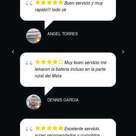
Buen servicio y muy
rapido!!! todo ok
ANGEL TORRES
ALEJ
Muy buen servicio me
lelvaron la bateria incluso en la parte
rural del Meta
ELÍA
DENNIS GARCIA
Excelente servicio,
súper recomendados y cumplidos .