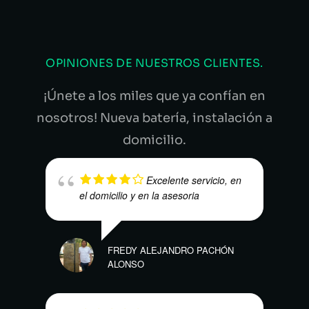
OPINIONES DE NUESTROS CLIENTES.
¡Únete a los miles que ya confían en
nosotros! Nueva batería, instalación a
domicilio.
Excelente servicio, en
el domicilio y en la asesoria
FREDY ALEJANDRO PACHÓN
LUIS
ALONSO