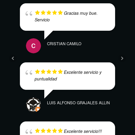
Gracias muy bue.
Servicio
CRISTIAN CAMILO
SEBA
Excelente servicio y
puntualidad
LUIS ALFONSO GRAJALES ALLIN
ALEJ
Excelente servicio!!!