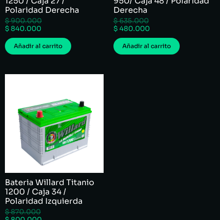
1250 / Caja 27 /
950/ Caja 48 / Polaridad
Polaridad Derecha
Derecha
$
900.000
$
635.000
$
840.000
$
480.000
Añadir al carrito
Añadir al carrito
Bateria Willard Titanio
1200 / Caja 34 /
Polaridad Izquierda
$
870.000
$
800.000