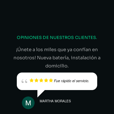
OPINIONES DE NUESTROS CLIENTES.
¡Únete a los miles que ya confían en
nosotros! Nueva batería, instalación a
domicilio.
Fue rápido el servicio.
MARTHA MORALES
ANDR