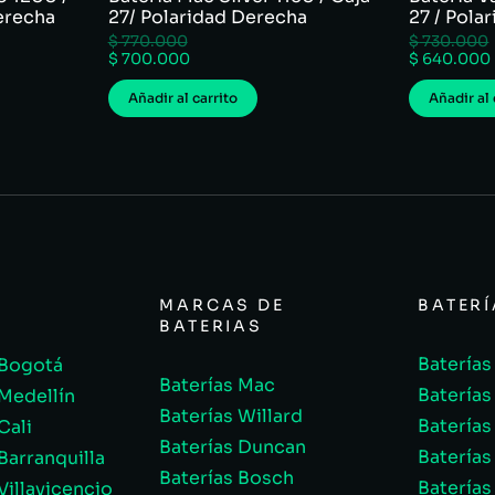
erecha
27/ Polaridad Derecha
27 / Pola
$
770.000
$
730.000
$
700.000
$
640.000
Añadir al carrito
Añadir al 
MARCAS DE
BATER
BATERIAS
Baterías
 Bogotá
Baterías Mac
Baterías
 Medellín
Baterías Willard
Baterías
Cali
Baterías Duncan
Baterías
Barranquilla
Baterías Bosch
Baterías
Villavicencio