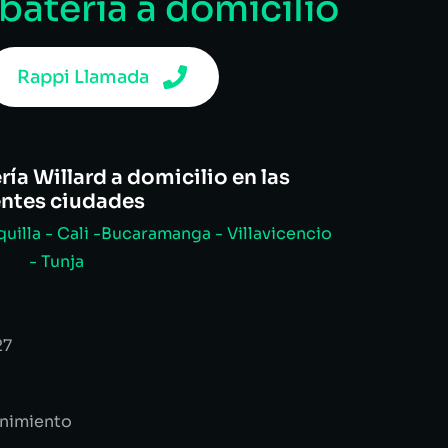
 batería a domicilio
Rappi Llamada
ía Willard a domicilio en las
entes ciudades
uilla - Cali -Bucaramanga - Villavicencio
- Tunja
27
enimiento