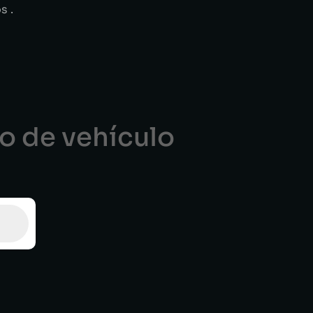
s .
po de vehículo