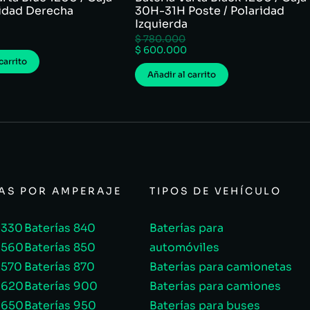
ridad Derecha
30H-31H Poste / Polaridad
Izquierda
$
780.000
$
600.000
carrito
Añadir al carrito
ÍAS POR AMPERAJE
TIPOS DE VEHÍCULO
 330
Baterías 840
Baterías para
 560
Baterías 850
automóviles
 570
Baterías 870
Baterías para camionetas
 620
Baterías 900
Baterías para camiones
 650
Baterías 950
Baterías para buses