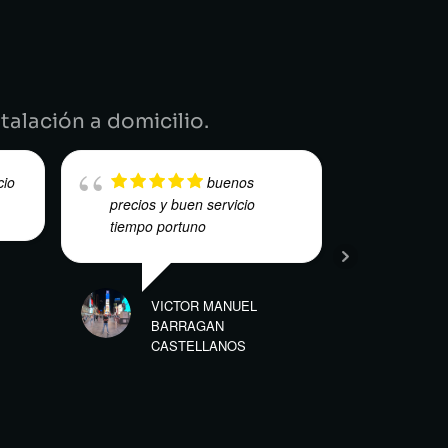
.
talación a domicilio.
cio
buenos
precios y buen servicio
puntual
tiempo portuno
buenis
profesi
servic
VICTOR MANUEL
BARRAGAN
CASTELLANOS
E.V.I VERIFIC