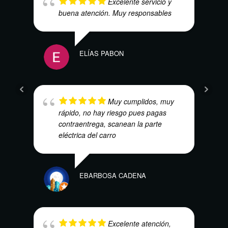
Excelente servicio y
buena atención. Muy responsables
HARO
ELÍAS PABON
Muy cumplidos, muy
MAR
rápido, no hay riesgo pues pagas
contraentrega, scanean la parte
eléctrica del carro
EBARBOSA CADENA
LILI
Excelente atención,