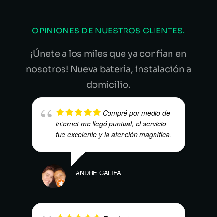
OPINIONES DE NUESTROS CLIENTES.
¡Únete a los miles que ya confían en
nosotros! Nueva batería, instalación a
domicilio.
Compré por medio de
internet me llegó puntual, el servicio
fue excelente y la atención magnífica.
LUIS
ANDRE CALIFA