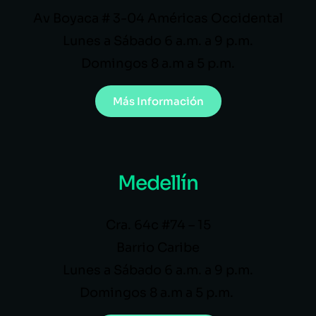
Av Boyaca # 3-04 Américas Occidental
Lunes a Sábado 6 a.m. a 9 p.m.
Domingos 8 a.m a 5 p.m.
Más Información
Medellín
Cra. 64c #74 – 15
Barrio Caribe
Lunes a Sábado 6 a.m. a 9 p.m.
Domingos 8 a.m a 5 p.m.