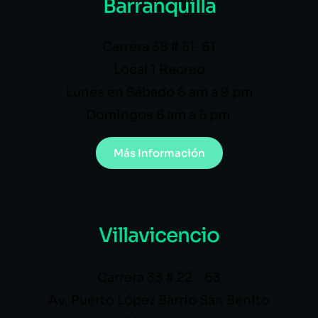
Barranquilla
Carrera 38 # 51-61
Local 1 Recreo
Lunes en Sábado 6 am a 9 pm
Domingos 8 am a 5 pm
Más Información
Villavicencio
Carrera 33 # 22 – 63
Av. Puerto López Barrio San Benito