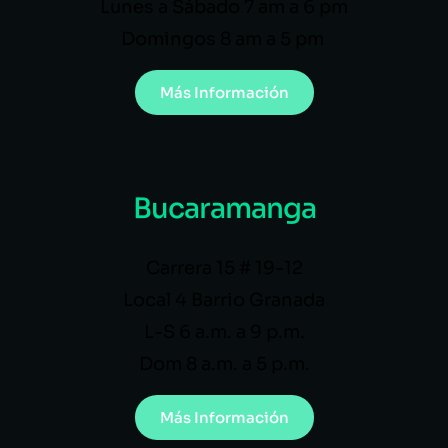
Lunes a Sábado 7 am a 6 pm
Domingos 8 am a 5 pm
Más Información
Bucaramanga
Carrera 15 # 19-12
Local 4 Barrio Granada
L-S 6 a.m. a 9 p.m.
Dom 8 a.m. a 5 p.m.
Más Información