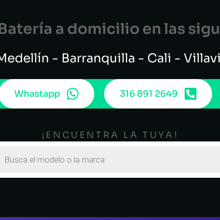
atería a domicilio en las si
edellín - Barranquilla - Cali - Villa
Whastapp
316 891 2649
¡ENCUENTRA LA TUYA!