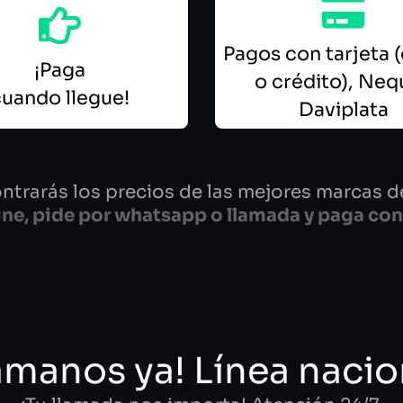
Pagos con tarjeta 
¡Paga
o crédito), Neq
uando llegue!
Daviplata
ntrarás los precios de las mejores marcas de
ne, pide por whatsapp o llamada y paga con
ámanos ya! Línea nacio