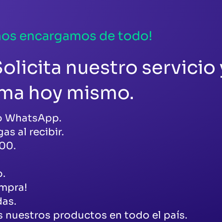
nos encargamos de todo!
olicita nuestro servicio 
ema hoy mismo.
 o WhatsApp.
as al recibir.
00.
o.
ompra!
das.
 nuestros productos en todo el país.