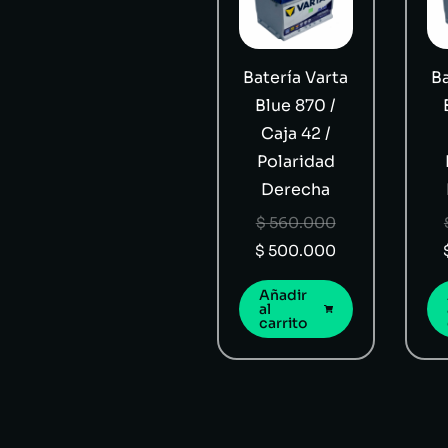
Batería Varta
Ba
Blue 870 /
Caja 42 /
Polaridad
Derecha
$
560.000
$
500.000
Añadir
al
carrito