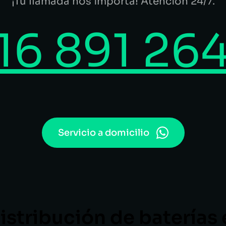
¡Tu llamada nos importa! Atención 24/7.
16 891 26
Servicio a domicilio
istribución de baterías