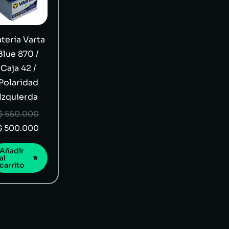
tería Varta
Blue 870 /
Caja 42 /
Polaridad
Izquierda
$
560.000
$
500.000
Añadir
al
carrito