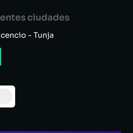
guentes ciudades
vicencio - Tunja