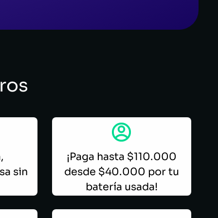
tros
,
¡Paga hasta $110.000
sa sin
desde $40.000 por tu
batería usada!