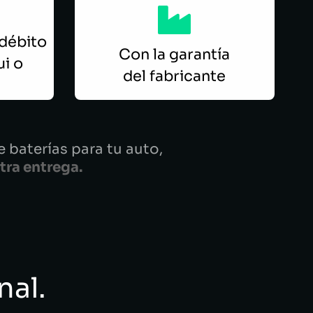
(débito
Con la garantía
ui o
del fabricante
 baterías para tu auto,
tra entrega.
nal.