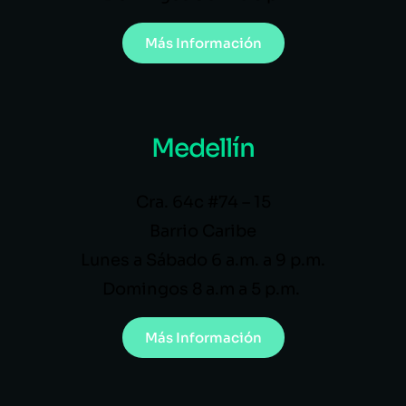
Más Información
Medellín
Cra. 64c #74 – 15
Barrio Caribe
Lunes a Sábado 6 a.m. a 9 p.m.
Domingos 8 a.m a 5 p.m.
Más Información