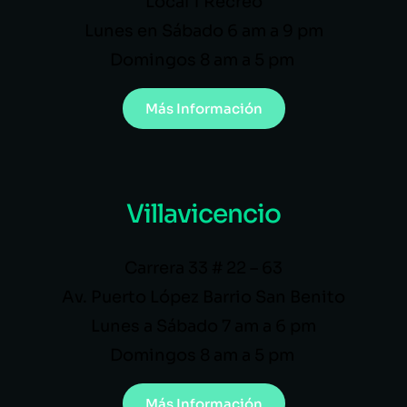
Local 1 Recreo
Lunes en Sábado 6 am a 9 pm
Domingos 8 am a 5 pm
Más Información
Villavicencio
Carrera 33 # 22 – 63
Av. Puerto López Barrio San Benito
Lunes a Sábado 7 am a 6 pm
Domingos 8 am a 5 pm
Más Información