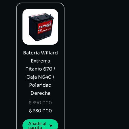
Batería Willard
Extrema
Titanio 670 /
Caja NS40 /
Polaridad
Derecha
$
390.000
$
330.000
Añadir al
carrito