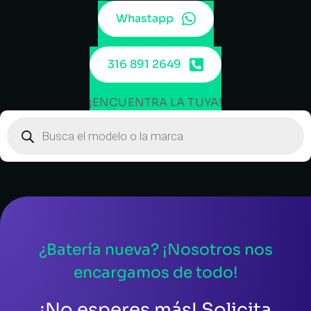
Whastapp
316 891 2649
¡ENCUENTRA LA TUYA!
¿Batería nueva? ¡Nosotros nos
encargamos de todo!
¡No esperes más! Solicita