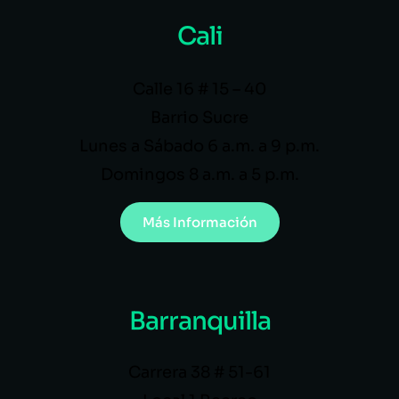
Cali
Calle 16 # 15 – 40
Barrio Sucre
Lunes a Sábado 6 a.m. a 9 p.m.
Domingos 8 a.m. a 5 p.m.
Más Información
Barranquilla
Carrera 38 # 51-61