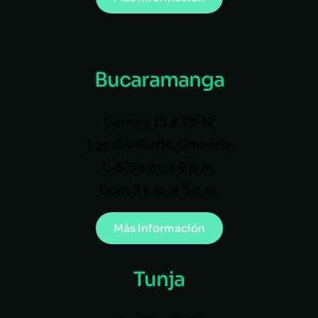
Bucaramanga
Carrera 15 # 19-12
Local 4 Barrio Granada
L-S 6 a.m. a 9 p.m.
Dom 8 a.m. a 5 p.m.
Más Información
Tunja