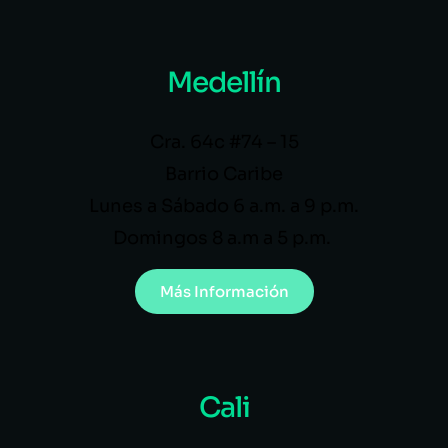
Medellín
Cra. 64c #74 – 15
Barrio Caribe
Lunes a Sábado 6 a.m. a 9 p.m.
Domingos 8 a.m a 5 p.m.
Más Información
Cali