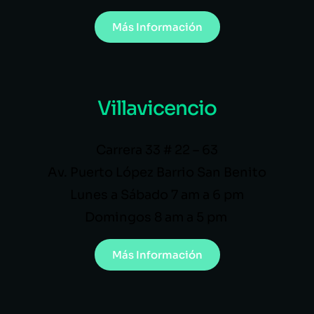
Más Información
Villavicencio
Carrera 33 # 22 – 63
Av. Puerto López Barrio San Benito
Lunes a Sábado 7 am a 6 pm
Domingos 8 am a 5 pm
Más Información