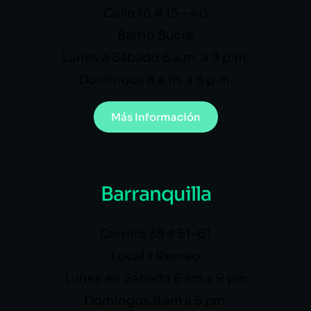
Calle 16 # 15 – 40
Barrio Sucre
Lunes a Sábado 6 a.m. a 9 p.m.
Domingos 8 a.m. a 5 p.m.
Más Información
Barranquilla
Carrera 38 # 51-61
Local 1 Recreo
Lunes en Sábado 6 am a 9 pm
Domingos 8 am a 5 pm