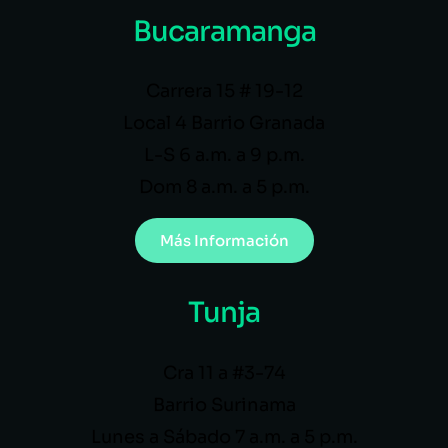
Bucaramanga
Carrera 15 # 19-12
Local 4 Barrio Granada
L-S 6 a.m. a 9 p.m.
Dom 8 a.m. a 5 p.m.
Más Información
Tunja
Cra 11 a #3-74
Barrio Surinama
Lunes a Sábado 7 a.m. a 5 p.m.