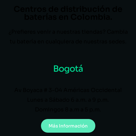
Centros de distribución de
baterías en Colombia.
¿Prefieres venir a nuestras tiendas? Cambia
tu batería en cualquiera de nuestras sedes.
Bogotá
Av Boyaca # 3-04 Américas Occidental
Lunes a Sábado 6 a.m. a 9 p.m.
Domingos 8 a.m a 5 p.m.
Más Información