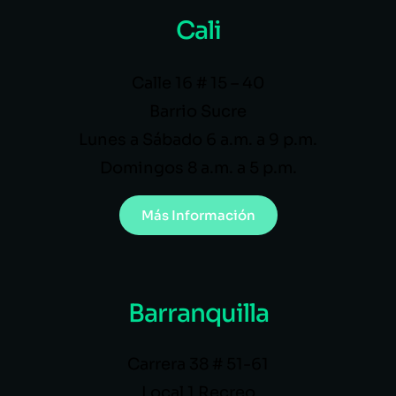
Cali
Calle 16 # 15 – 40
Barrio Sucre
Lunes a Sábado 6 a.m. a 9 p.m.
Domingos 8 a.m. a 5 p.m.
Más Información
Barranquilla
Carrera 38 # 51-61
Local 1 Recreo