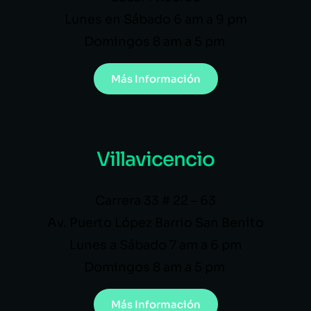
Lunes en Sábado 6 am a 9 pm
Domingos 8 am a 5 pm
Más Información
Villavicencio
Carrera 33 # 22 – 63
Av. Puerto López Barrio San Benito
Lunes a Sábado 7 am a 6 pm
Domingos 8 am a 5 pm
Más Información