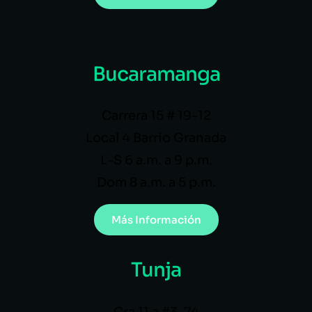
Bucaramanga
Carrera 15 # 19-12
Local 4 Barrio Granada
L-S 6 a.m. a 9 p.m.
Dom 8 a.m. a 5 p.m.
Más Información
Tunja