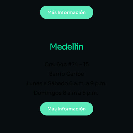
Más Información
Medellín
Cra. 64c #74 – 15
Barrio Caribe
Lunes a Sábado 6 a.m. a 9 p.m.
Domingos 8 a.m a 5 p.m.
Más Información